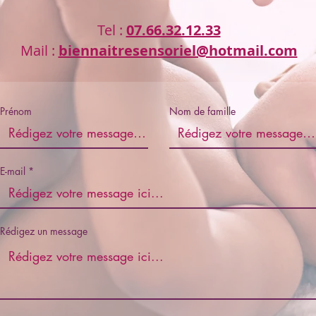
Tel :
07.66.32.12.33
Mail :
biennaitresensoriel@hotmail.com
Prénom
Nom de famille
E-mail
Rédigez un message