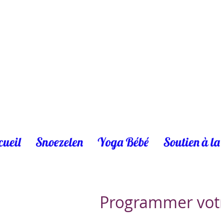
cueil
Snoezelen
Yoga Bébé
Soutien à la
Programmer votr