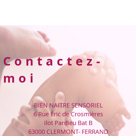
Contactez-
moi
BIEN NAITRE SENSORIEL
6 Rue Éric de Crosmières
Ilot Pardieu Bat B
63000 CLERMONT- FERRAND