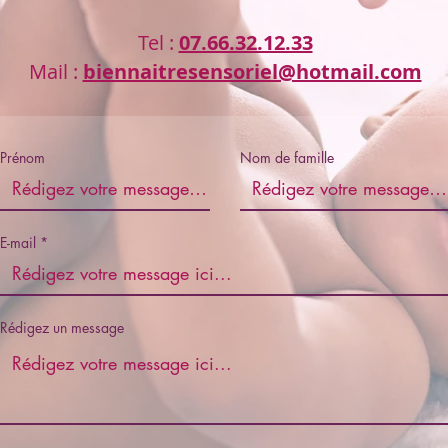
Tel :
07.66.32.12.33
Mail :
biennaitresensoriel@hotmail.com
Prénom
Nom de famille
E-mail
Rédigez un message