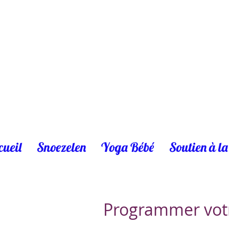
cueil
Snoezelen
Yoga Bébé
Soutien à la
Programmer votr