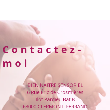
Contactez-
moi
BIEN NAITRE SENSORIEL
6 Rue Éric de Crosmières
Ilot Pardieu Bat B
63000 CLERMONT- FERRAND